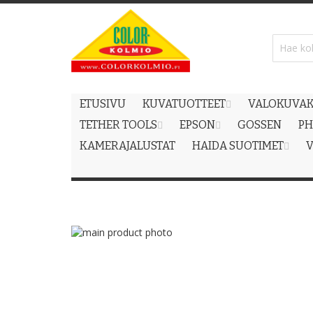
Skip
to
Content
ETUSIVU
KUVATUOTTEET
VALOKUVAK
TETHER TOOLS
EPSON
GOSSEN
PH
KAMERAJALUSTAT
HAIDA SUOTIMET
V
Skip
to
Skip
the
to
end
the
of
beginning
the
of