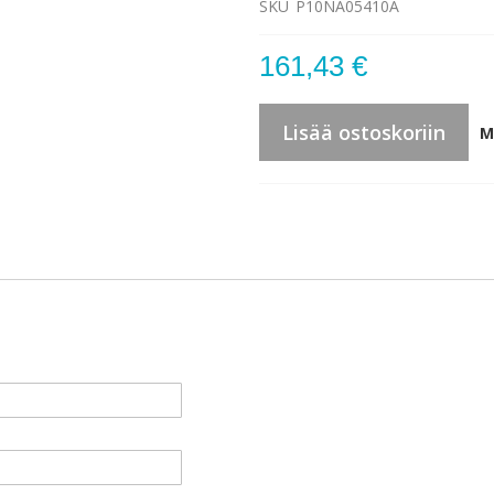
SKU
P10NA05410A
161,43 €
Lisää ostoskoriin
M