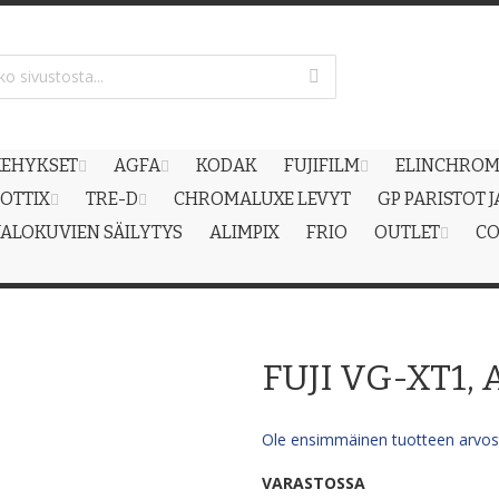
EHYKSET
AGFA
KODAK
FUJIFILM
ELINCHRO
OTTIX
TRE-D
CHROMALUXE LEVYT
GP PARISTOT 
ALOKUVIEN SÄILYTYS
ALIMPIX
FRIO
OUTLET
CO
FUJI VG-XT1
Ole ensimmäinen tuotteen arvost
VARASTOSSA