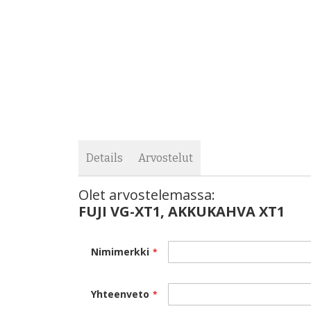
images
the
gallery
images
gallery
Details
Arvostelut
Olet arvostelemassa:
FUJI VG-XT1, AKKUKAHVA XT1
Nimimerkki
Yhteenveto