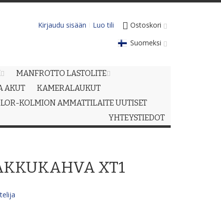
Kirjaudu sisään
Luo tili
Ostoskori
Suomeksi
M
MANFROTTO LASTOLITE
JA AKUT
KAMERALAUKUT
LOR-KOLMION AMMATTILAITE UUTISET
YHTEYSTIEDOT
, AKKUKAHVA XT1
elija