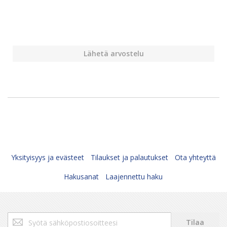
Lähetä arvostelu
Yksityisyys ja evästeet
Tilaukset ja palautukset
Ota yhteyttä
Hakusanat
Laajennettu haku
Tilaa
Tilaa
uutiskirjeemme: