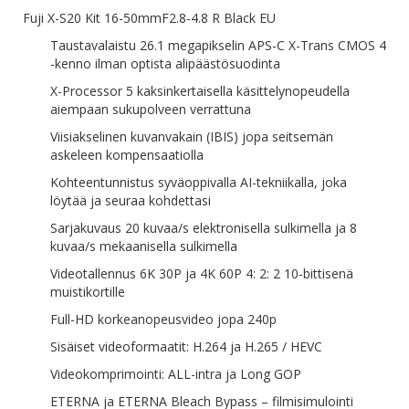
Fuji X-S20 Kit 16-50mmF2.8-4.8 R Black EU
Taustavalaistu 26.1 megapikselin APS-C X-Trans CMOS 4
-kenno ilman optista alipäästösuodinta
X-Processor 5 kaksinkertaisella käsittelynopeudella
aiempaan sukupolveen verrattuna
Viisiakselinen kuvanvakain (IBIS) jopa seitsemän
askeleen kompensaatiolla
Kohteentunnistus syväoppivalla AI-tekniikalla, joka
löytää ja seuraa kohdettasi
Sarjakuvaus 20 kuvaa/s elektronisella sulkimella ja 8
kuvaa/s mekaanisella sulkimella
Videotallennus 6K 30P ja 4K 60P 4: 2: 2 10-bittisenä
muistikortille
Full-HD korkeanopeusvideo jopa 240p
Sisäiset videoformaatit: H.264 ja H.265 / HEVC
Videokomprimointi: ALL-intra ja Long GOP
ETERNA ja ETERNA Bleach Bypass – filmisimulointi