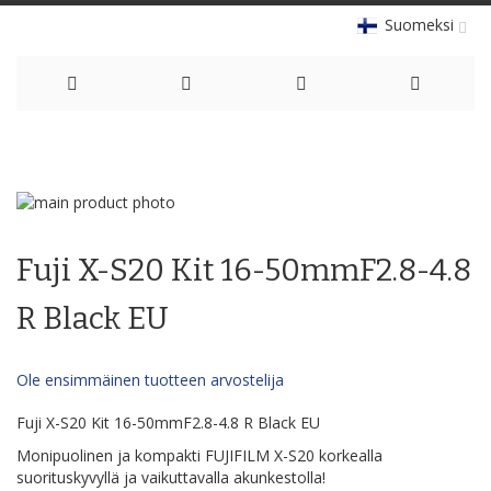
Suomeksi
Skip
to
Skip
Content
to
Skip
the
to
Fuji X-S20 Kit 16-50mmF2.8-4.8
end
the
of
beginning
the
of
R Black EU
images
the
gallery
images
gallery
Ole ensimmäinen tuotteen arvostelija
Fuji X-S20 Kit 16-50mmF2.8-4.8 R Black EU
Monipuolinen ja kompakti FUJIFILM X-S20 korkealla
suorituskyvyllä ja vaikuttavalla akunkestolla!