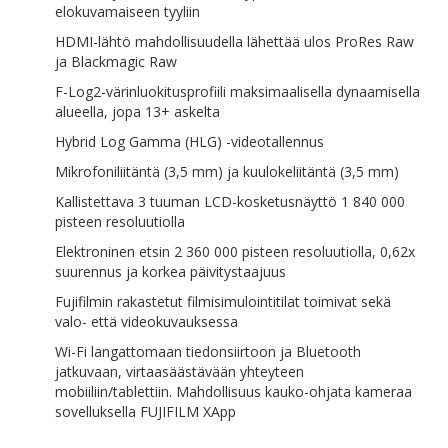
elokuvamaiseen tyyliin
HDMI-lähtö mahdollisuudella lähettää ulos ProRes Raw
ja Blackmagic Raw
F-Log2-värinluokitusprofiili maksimaalisella dynaamisella
alueella, jopa 13+ askelta
Hybrid Log Gamma (HLG) -videotallennus
Mikrofoniliitäntä (3,5 mm) ja kuulokeliitäntä (3,5 mm)
Kallistettava 3 tuuman LCD-kosketusnäyttö 1 840 000
pisteen resoluutiolla
Elektroninen etsin 2 360 000 pisteen resoluutiolla, 0,62x
suurennus ja korkea päivitystaajuus
Fujifilmin rakastetut filmisimulointitilat toimivat sekä
valo- että videokuvauksessa
Wi-Fi langattomaan tiedonsiirtoon ja Bluetooth
jatkuvaan, virtaasäästävään yhteyteen
mobiiliin/tablettiin. Mahdollisuus kauko-ohjata kameraa
sovelluksella FUJIFILM XApp