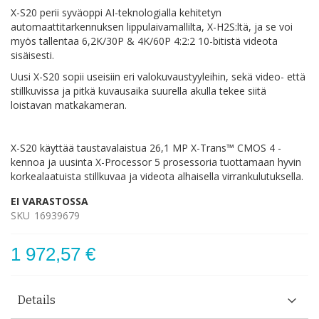
X-S20 perii syväoppi AI-teknologialla kehitetyn
automaattitarkennuksen lippulaivamallilta, X-H2S:ltä, ja se voi
myös tallentaa 6,2K/30P & 4K/60P 4:2:2 10-bitistä videota
sisäisesti.
Uusi X-S20 sopii useisiin eri valokuvaustyyleihin, sekä video- että
stillkuvissa ja pitkä kuvausaika suurella akulla tekee siitä
loistavan matkakameran.
X-S20 käyttää taustavalaistua 26,1 MP X-Trans™ CMOS 4 -
kennoa ja uusinta X-Processor 5 prosessoria tuottamaan hyvin
korkealaatuista stillkuvaa ja videota alhaisella virrankulutuksella.
EI VARASTOSSA
SKU
16939679
1 972,57 €
Details