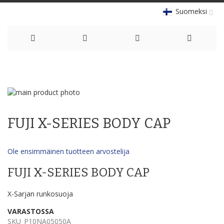
Suomeksi
Skip
to
Skip
Content
to
Skip
the
to
FUJI X-SERIES BODY CAP
end
the
of
beginning
the
of
Ole ensimmäinen tuotteen arvostelija
images
the
gallery
images
FUJI X-SERIES BODY CAP
gallery
X-Sarjan runkosuoja
VARASTOSSA
SKU
P10NA05050A