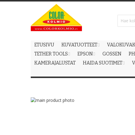
Skip
to
Content
ETUSIVU
KUVATUOTTEET
VALOKUVAK
TETHER TOOLS
EPSON
GOSSEN
PH
KAMERAJALUSTAT
HAIDA SUOTIMET
V
Skip
to
Skip
the
to
end
the
of
beginning
the
of