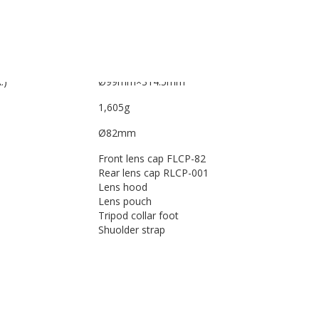
1/3EV (13steps)
e)
2.4m
T:0.24x
.)
Ø99mm×314.5mm
1,605g
Ø82mm
Front lens cap FLCP-82
Rear lens cap RLCP-001
Lens hood
Lens pouch
Tripod collar foot
Shuolder strap