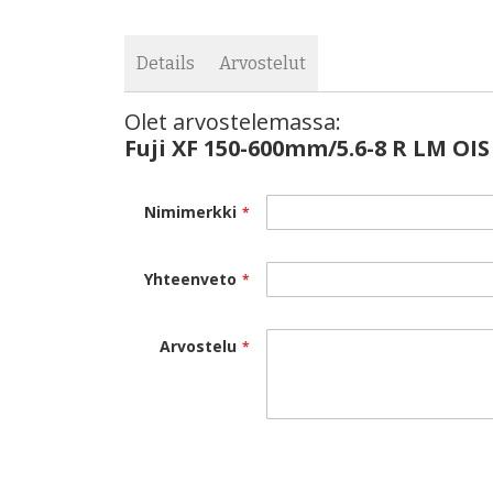
Details
Arvostelut
Olet arvostelemassa:
Fuji XF 150-600mm/5.6-8 R LM OIS WR
Fuji XF 150-600mm/5.6-8 R LM OI
Type
Lens configuration
Nimimerkki
Focal length
Yhteenveto
Angle of view
Max. aperture
Arvostelu
Min. aperture
Aperture control
Number of blades