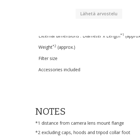
Step size
Minimum focus distance(mesured from focal plan
Lähetä arvostelu
Max. magnification
*1
External dimensions : Diameter x Length
(approx
*2
Weight
(approx.)
Filter size
Accessories included
NOTES
*1 distance from camera lens mount flange
*2 excluding caps, hoods and tripod collar foot