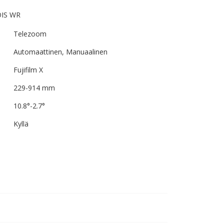
OIS WR
Telezoom
Automaattinen, Manuaalinen
Fujifilm X
229-914 mm
10.8°-2.7°
Kyllä