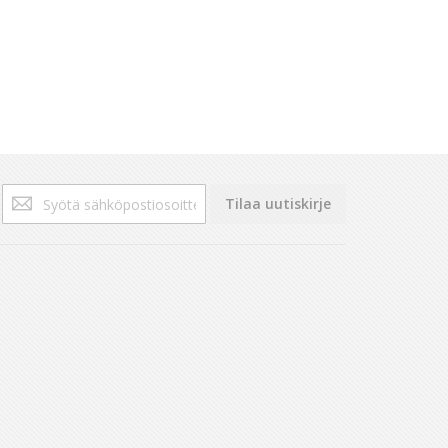
Tilaa
Tilaa uutiskirje
uutiskirjeemme: