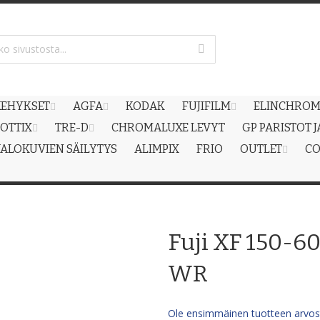
EHYKSET
AGFA
KODAK
FUJIFILM
ELINCHRO
OTTIX
TRE-D
CHROMALUXE LEVYT
GP PARISTOT 
ALOKUVIEN SÄILYTYS
ALIMPIX
FRIO
OUTLET
CO
Fuji XF 150-6
WR
Ole ensimmäinen tuotteen arvost