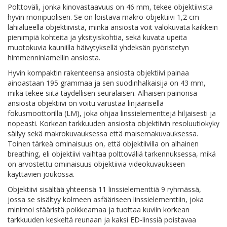
Polttoväli, jonka kinovastaavuus on 46 mm, tekee objektiivista
hyvin monipuolisen. Se on loistava makro-objektiivi 1,2 cm
lähialueella objektiivista, minkä ansiosta voit valokuvata kaikkein
pienimpiä kohteita ja yksityiskohtia, sekä kuvata upeita
muotokuvia kauniilla häivytyksellä yhdeksän pyöristetyn
himmenninlamellin ansiosta.
Hyvin kompaktin rakenteensa ansiosta objektiivi painaa
ainoastaan 195 grammaa ja sen suodinhalkaisija on 43 mm,
mikä tekee siitä täydellisen seuralaisen. Alhaisen painonsa
ansiosta objektiivi on voitu varustaa linjäärisellä
fokusmoottorilla (LM), joka ohjaa linssielementtejä hiljaisesti ja
nopeasti. Korkean tarkkuuden ansiosta objektiivin resoluutiokyky
säilyy sekä makrokuvauksessa että maisemakuvauksessa.
Toinen tärkeä ominaisuus on, että objektiivilla on alhainen
breathing, eli objektiivi vaihtaa polttoväliä tarkennuksessa, mikä
on arvostettu ominaisuus objektiivia videokuvaukseen
käyttävien joukossa.
Objektiivi sisältää yhteensä 11 linssielementtiä 9 ryhmässä,
jossa se sisältyy kolmeen asfääriseen linssielementtiin, joka
minimoi sfääristä poikkeamaa ja tuottaa kuviin korkean
tarkkuuden keskeltä reunaan ja kaksi ED-linssiä poistavaa