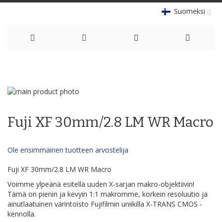
Suomeksi
Skip
to
Skip
Content
to
Skip
the
to
Fuji XF 30mm/2.8 LM WR Macro
end
the
of
beginning
the
of
Ole ensimmäinen tuotteen arvostelija
images
the
gallery
images
Fuji XF 30mm/2.8 LM WR Macro
gallery
Voimme ylpeänä esitellä uuden X-sarjan makro-objektiivin!
Tämä on pienin ja kevyin 1:1 makromme, korkein resoluutio ja
ainutlaatuinen värintoisto Fujifilmin uniikilla X-TRANS CMOS -
kennolla.