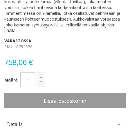
kromaattista poikkeamaa (värintaittovikaa), joka muuten
voitaisiin kokea häiritsevänä korkeankontrastin kohteissa.
Himmentimessä on 9 lamellia, jotka osallistuvat pehmeään ja
kauniiseen kohteenmuodostukseen. Aukkovalintaa voi säätää
joko kameran syöttöpyörällä tai erillisellä renkaalla objektin
päällä.
VARASTOSSA
SKU
16792576
758,06 €
Määrä
Lisää ostoskoriin
Details