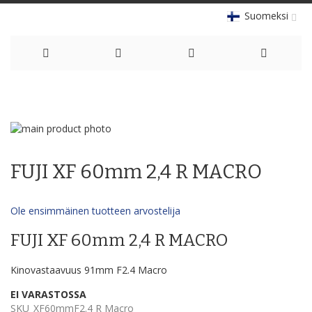
Suomeksi
Skip
to
Skip
Content
to
Skip
the
to
FUJI XF 60mm 2,4 R MACRO
end
the
of
beginning
the
of
Ole ensimmäinen tuotteen arvostelija
images
the
gallery
images
FUJI XF 60mm 2,4 R MACRO
gallery
Kinovastaavuus 91mm F2.4 Macro
EI VARASTOSSA
SKU
XF60mmF2.4 R Macro