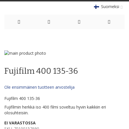
Suomeksi
Skip
to
Skip
Content
to
Skip
the
to
Fujifilm 400 135-36
end
the
of
beginning
the
of
Ole ensimmäinen tuotteen arvostelija
images
the
gallery
images
Fujifilm 400 135-36
gallery
Fujifilmin herkkä iso 400 filmi soveltuu hyvin kaikkiin eri
olosuhteisiin.
EI VARASTOSSA
SKU
70100157690