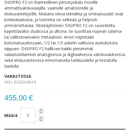
DIGIPRO F2 on ihanteellinen perustyökalu monille
ammattivalokuvaajille, vaativille amatööreille ja
elokuvantekijöille. Mukana oleva tekniikka ja ominaisuudet ovat
korkealaatuisia, ja toiminta on selkeää ja helposti
ymmärrettävää. Yleiskäyttöinen DIGIPRO F2 on suunniteltu
käytettäväksi studiossa ja ulkona. Se suorittaa nopean salama-
tai vallitsevanvalon mittauksen. Arvot näytetään
kokonaisuudessaan, 1/2 tai 1/3 askelin valitusta asetuksesta
riippuen. DIGIPRO F2 hallitsee kaikki yleisimmät
valaistustilanteet analogisessa ja digitaalisessa valokuvauksessa
sekä elokuvanteossa erinomaisella tarkkuudella ja testatulla
laadulla.
VARASTOSSA
SKU
E32GH261A
455,00 €
Määrä