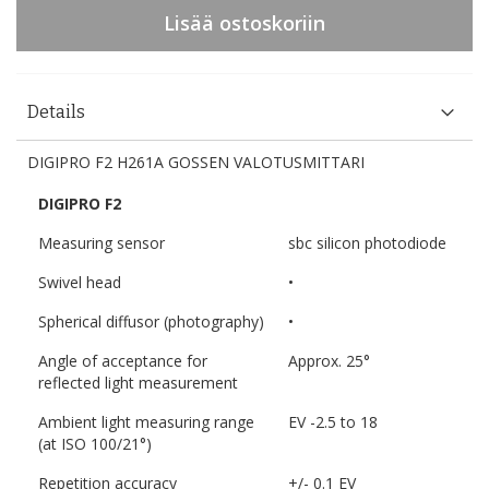
Lisää ostoskoriin
Details
DIGIPRO F2 H261A GOSSEN VALOTUSMITTARI
DIGI
PRO F2
Measuring sensor
sbc silicon photodiode
Swivel head
•
Spherical diffusor (photography)
•
Angle of acceptance for
Approx. 25°
reflected light measurement
Ambient light measuring range
EV -2.5 to 18
(at ISO 100/21°)
Repetition accuracy
+/- 0.1 EV