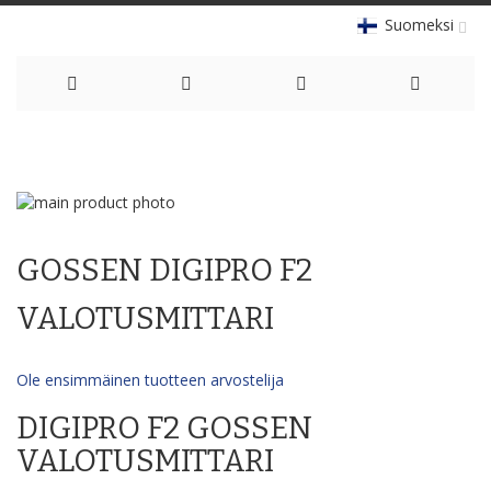
Suomeksi
Skip
to
Skip
Content
to
Skip
the
to
GOSSEN DIGIPRO F2
end
the
of
beginning
the
of
VALOTUSMITTARI
images
the
gallery
images
gallery
Ole ensimmäinen tuotteen arvostelija
DIGIPRO F2 GOSSEN
VALOTUSMITTARI