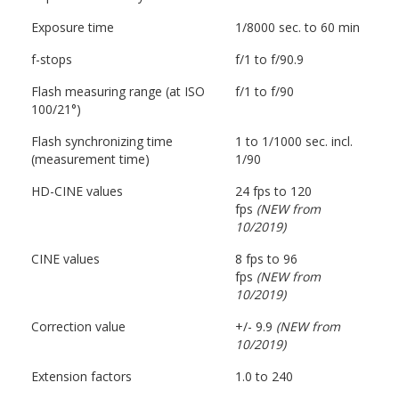
Exposure time
1/8000 sec. to 60 min
f-stops
f/1 to f/90.9
Flash measuring range (at ISO
f/1 to f/90
100/21°)
Flash synchronizing time
1 to 1/1000 sec. incl.
(measurement time)
1/90
HD-CINE values
24 fps to 120
fps
(NEW from
10/2019)
CINE values
8 fps to 96
fps
(NEW from
10/2019)
Correction value
+/- 9.9
(NEW from
10/2019)
Extension factors
1.0 to 240