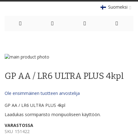
Suomeksi
Skip
to
Skip
Content
to
Skip
the
to
GP AA / LR6 ULTRA PLUS 4kpl
end
the
of
beginning
the
of
Ole ensimmäinen tuotteen arvostelija
images
the
gallery
images
GP AA / LR6 ULTRA PLUS 4kpl
gallery
Laadukas sormiparisto monipuoliseen käyttöön.
VARASTOSSA
SKU
151422