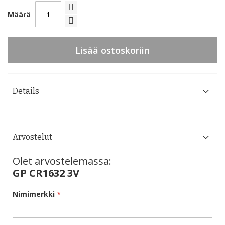
Määrä
Lisää ostoskoriin
Details
Arvostelut
Olet arvostelemassa:
GP CR1632 3V
Nimimerkki