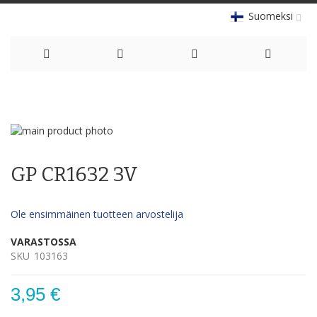
Suomeksi
Skip
to
Skip
Content
to
Skip
the
to
GP CR1632 3V
end
the
of
beginning
the
of
Ole ensimmäinen tuotteen arvostelija
images
the
gallery
images
VARASTOSSA
gallery
SKU
103163
3,95 €