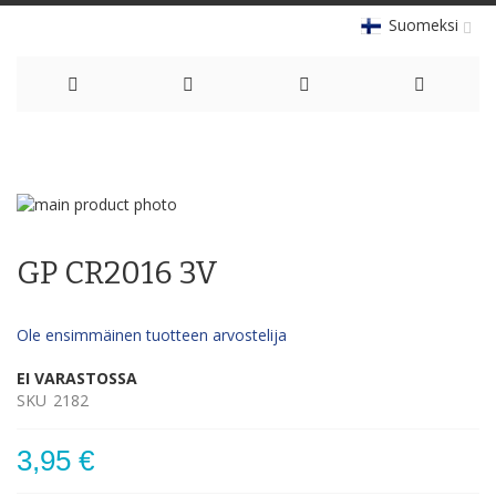
Suomeksi
Skip
to
Skip
Content
to
Skip
the
to
GP CR2016 3V
end
the
of
beginning
the
of
Ole ensimmäinen tuotteen arvostelija
images
the
gallery
images
EI VARASTOSSA
gallery
SKU
2182
3,95 €