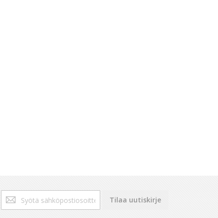
Tilaa
Tilaa uutiskirje
uutiskirjeemme: