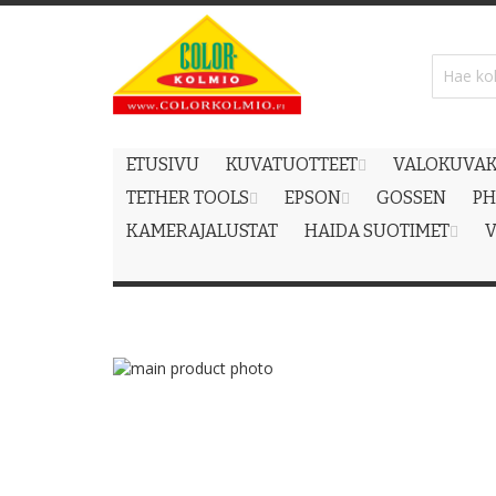
Skip
to
Content
ETUSIVU
KUVATUOTTEET
VALOKUVAK
TETHER TOOLS
EPSON
GOSSEN
PH
KAMERAJALUSTAT
HAIDA SUOTIMET
V
Skip
to
Skip
the
to
end
the
of
beginning
the
of