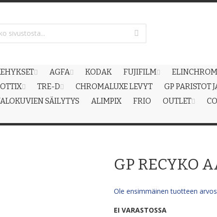
EHYKSET
AGFA
KODAK
FUJIFILM
ELINCHRO
OTTIX
TRE-D
CHROMALUXE LEVYT
GP PARISTOT 
ALOKUVIEN SÄILYTYS
ALIMPIX
FRIO
OUTLET
CO
GP RECYKO A
Ole ensimmäinen tuotteen arvost
EI VARASTOSSA