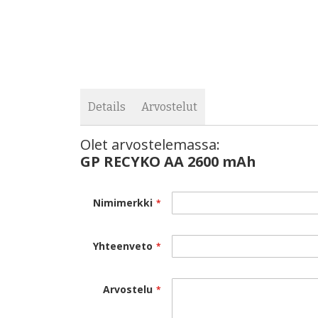
images
the
gallery
images
gallery
Details
Arvostelut
Olet arvostelemassa:
GP RECYKO AA 2600 mAh
Nimimerkki
Yhteenveto
Arvostelu