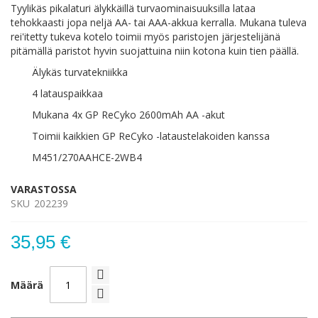
Tyylikäs pikalaturi älykkäillä turvaominaisuuksilla lataa
tehokkaasti jopa neljä AA- tai AAA-akkua kerralla. Mukana tuleva
rei'itetty tukeva kotelo toimii myös paristojen järjestelijänä
pitämällä paristot hyvin suojattuina niin kotona kuin tien päällä.
Älykäs turvatekniikka
4 latauspaikkaa
Mukana 4x GP ReCyko 2600mAh AA -akut
Toimii kaikkien GP ReCyko -lataustelakoiden kanssa
M451/270AAHCE-2WB4
VARASTOSSA
SKU
202239
35,95 €
Määrä