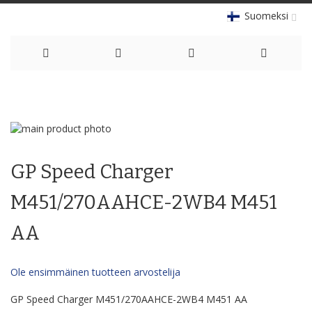
Suomeksi
Skip
to
Skip
Content
to
Skip
the
to
GP Speed Charger
end
the
of
beginning
the
of
M451/270AAHCE-2WB4 M451
images
the
gallery
images
AA
gallery
Ole ensimmäinen tuotteen arvostelija
GP Speed Charger M451/270AAHCE-2WB4 M451 AA