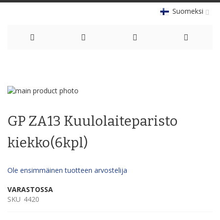
Suomeksi
Skip
to
Skip
Content
to
Skip
the
to
GP ZA13 Kuulolaiteparisto
end
the
of
beginning
the
of
kiekko(6kpl)
images
the
gallery
images
gallery
Ole ensimmäinen tuotteen arvostelija
VARASTOSSA
SKU
4420