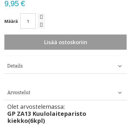
9,95 €
Määrä
Lisää ostoskoriin
Details
Arvostelut
Olet arvostelemassa:
GP ZA13 Kuulolaiteparisto
kiekko(6kpl)