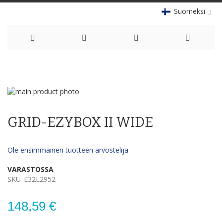
Suomeksi
Skip
to
Skip
Content
to
Skip
the
to
GRID-EZYBOX II WIDE
end
the
of
beginning
the
of
Ole ensimmäinen tuotteen arvostelija
images
the
gallery
images
VARASTOSSA
gallery
SKU
E32L2952
148,59 €