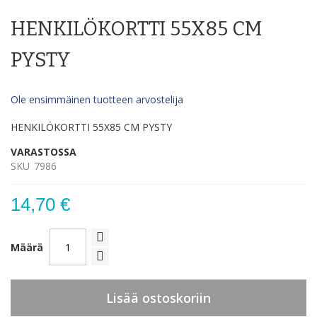
to
HENKILÖKORTTI 55X85 CM
the
beginning
of
PYSTY
the
images
gallery
Ole ensimmäinen tuotteen arvostelija
HENKILÖKORTTI 55X85 CM PYSTY
VARASTOSSA
SKU
7986
14,70 €
Määrä
Lisää ostoskoriin