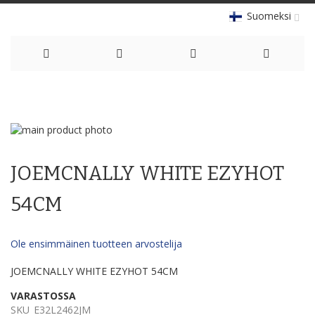
Suomeksi
Skip
to
Skip
Content
to
Skip
the
to
JOEMCNALLY WHITE EZYHOT
end
the
of
beginning
the
of
54CM
images
the
gallery
images
gallery
Ole ensimmäinen tuotteen arvostelija
JOEMCNALLY WHITE EZYHOT 54CM
VARASTOSSA
SKU
E32L2462JM