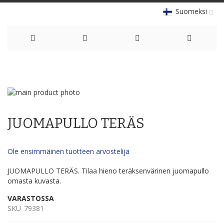
Suomeksi
Skip
to
Skip
Content
to
Skip
the
to
JUOMAPULLO TERÄS
end
the
of
beginning
the
of
Ole ensimmäinen tuotteen arvostelija
images
the
gallery
images
JUOMAPULLO TERÄS. Tilaa hieno teräksenvärinen juomapullo
gallery
omasta kuvasta.
VARASTOSSA
SKU
79381