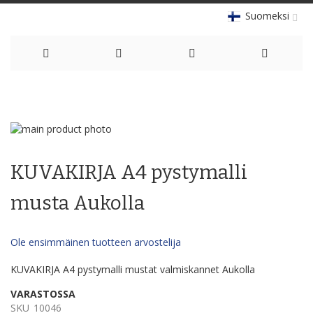
Suomeksi
Skip
to
Skip
Content
to
Skip
the
to
KUVAKIRJA A4 pystymalli
end
the
of
beginning
the
of
musta Aukolla
images
the
gallery
images
gallery
Ole ensimmäinen tuotteen arvostelija
KUVAKIRJA A4 pystymalli mustat valmiskannet Aukolla
VARASTOSSA
SKU
10046