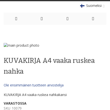
Suomeksi
Skip
to
Skip
Content
to
Skip
the
to
KUVAKIRJA A4 vaaka ruskea
end
the
of
beginning
the
of
nahka
images
the
gallery
images
gallery
Ole ensimmäinen tuotteen arvostelija
KUVAKIRJA A4 vaaka ruskea nahkakansi
VARASTOSSA
SKU
10079