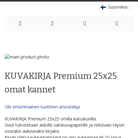
Suomeksi
Skip
to
Skip
Content
to
Skip
the
to
KUVAKIRJA Premium 25x25
end
the
of
beginning
the
of
omat kannet
images
the
gallery
images
gallery
Ole ensimmäinen tuotteen arvostelija
KUVAKIRJA Premium 25x25 omilla kansikuvilla.
Sivut tulostetaan aidolle valokuvapaperille ja nidotaan täysin
suoraksi aukeavaksi kirjaksi.
Kirjan oletusaukeamamäärä on viisi aukeamaa eli 10 sivua.