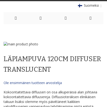
Suomeksi
Skip
to
Skip
Content
to
Skip
the
to
LÄPIAMPUVA 120CM DIFFUSER
end
the
of
beginning
the
of
TRANSLUCENT
images
the
gallery
images
gallery
Ole ensimmäinen tuotteen arvostelija
Kokoontaitettava diffuuseri on osa alkuperäisiä alan johtavia
kokoontaitettavia diffuusereja. Diffuusioteräksen elinikäisen
takuun lisäksi olemme myös päivittäneet kaikkien
valodiffuuserien vannenauhaa tehdäksemme niistä entistä