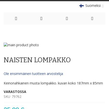
Suomeksi
Skip
to
Skip
Content
to
Skip
the
to
NAISTEN LOMPAKKO
end
the
of
beginning
the
of
Ole ensimmäinen tuotteen arvostelija
images
the
gallery
images
Keinonahkainen musta lompakko. kuvan koko 187mm x 85mm
gallery
VARASTOSSA
SKU
79762