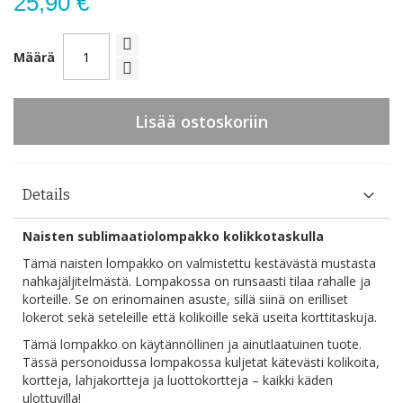
25,90 €
Määrä
Lisää ostoskoriin
Details
Naisten sublimaatiolompakko kolikkotaskulla
Tämä naisten lompakko on valmistettu kestävästä mustasta
nahkajäljitelmästä. Lompakossa on runsaasti tilaa rahalle ja
korteille. Se on erinomainen asuste, sillä siinä on erilliset
lokerot sekä seteleille että kolikoille sekä useita korttitaskuja.
Tämä lompakko on käytännöllinen ja ainutlaatuinen tuote.
Tässä personoidussa lompakossa kuljetat kätevästi kolikoita,
kortteja, lahjakortteja ja luottokortteja – kaikki käden
ulottuvilla!