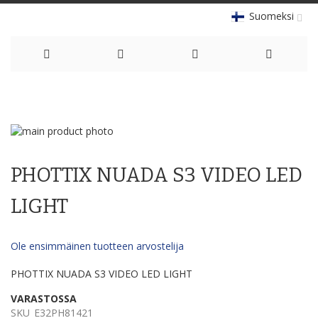
Suomeksi
Skip
to
Skip
Content
to
Skip
the
to
PHOTTIX NUADA S3 VIDEO LED
end
the
of
beginning
the
of
LIGHT
images
the
gallery
images
gallery
Ole ensimmäinen tuotteen arvostelija
PHOTTIX NUADA S3 VIDEO LED LIGHT
VARASTOSSA
SKU
E32PH81421