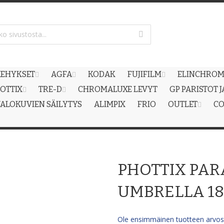
EHYKSET
AGFA
KODAK
FUJIFILM
ELINCHRO
OTTIX
TRE-D
CHROMALUXE LEVYT
GP PARISTOT 
ALOKUVIEN SÄILYTYS
ALIMPIX
FRIO
OUTLET
CO
PHOTTIX PAR
UMBRELLA 18
Ole ensimmäinen tuotteen arvost