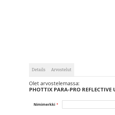
images
the
gallery
images
gallery
Details
Arvostelut
Olet arvostelemassa:
PHOTTIX PARA-PRO REFLECTIVE 
Nimimerkki