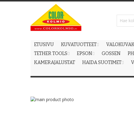
Skip
to
Content
ETUSIVU
KUVATUOTTEET
VALOKUVAK
TETHER TOOLS
EPSON
GOSSEN
PH
KAMERAJALUSTAT
HAIDA SUOTIMET
V
Skip
to
Skip
the
to
end
the
of
beginning
the
of