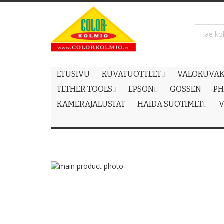
Skip
to
Content
ETUSIVU
KUVATUOTTEET
VALOKUVAK
TETHER TOOLS
EPSON
GOSSEN
PH
KAMERAJALUSTAT
HAIDA SUOTIMET
V
Skip
to
Skip
the
to
end
the
of
beginning
the
of