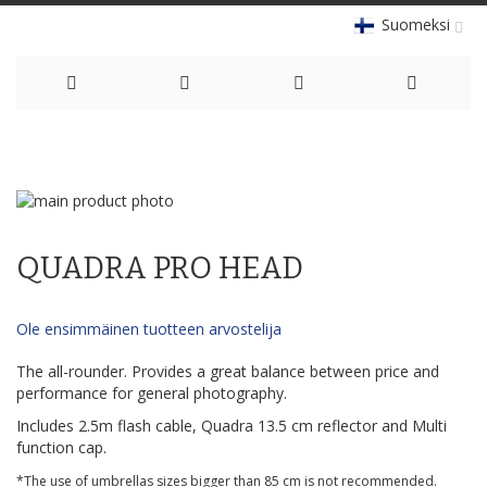
Suomeksi
Skip
to
Skip
Content
to
Skip
the
to
QUADRA PRO HEAD
end
the
of
beginning
the
of
Ole ensimmäinen tuotteen arvostelija
images
the
gallery
images
The all-rounder. Provides a great balance between price and
gallery
performance for general photography.
Includes 2.5m flash cable, Quadra 13.5 cm reflector and Multi
function cap.
*The use of umbrellas sizes bigger than 85 cm is not recommended.