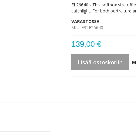
EL26640 - This softbox size offe
catchlight. For both portraiture 
VARASTOSSA
SKU
E32E26640
139,00 €
Lisää ostoskoriin
M