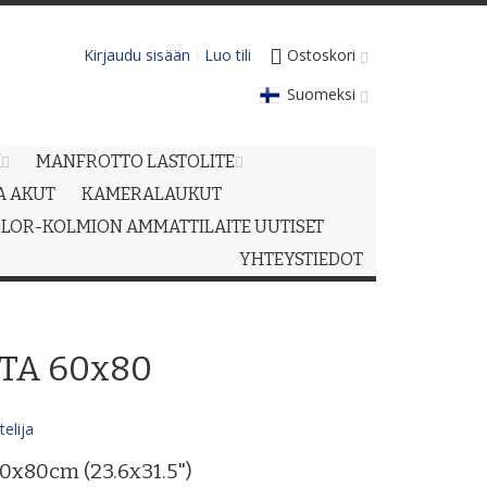
Kirjaudu sisään
Luo tili
Ostoskori
Suomeksi
M
MANFROTTO LASTOLITE
JA AKUT
KAMERALAUKUT
LOR-KOLMION AMMATTILAITE UUTISET
YHTEYSTIEDOT
TA 60x80
elija
60x80cm (23.6x31.5")