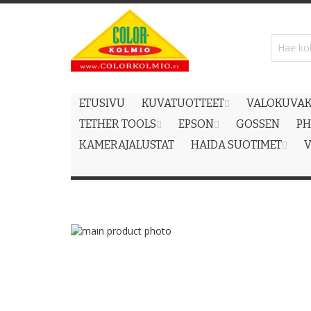
Skip
to
Content
ETUSIVU
KUVATUOTTEET
VALOKUVAK
TETHER TOOLS
EPSON
GOSSEN
PH
KAMERAJALUSTAT
HAIDA SUOTIMET
V
Skip
to
Skip
the
to
end
the
of
beginning
the
of