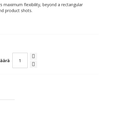
rs maximum flexibility, beyond a rectangular
and product shots.
äärä