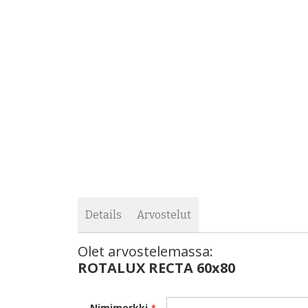
images
the
gallery
images
gallery
Details
Arvostelut
Olet arvostelemassa:
ROTALUX RECTA 60x80
Nimimerkki