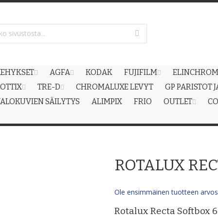
EHYKSET
AGFA
KODAK
FUJIFILM
ELINCHRO
OTTIX
TRE-D
CHROMALUXE LEVYT
GP PARISTOT 
ALOKUVIEN SÄILYTYS
ALIMPIX
FRIO
OUTLET
CO
ROTALUX REC
Ole ensimmäinen tuotteen arvost
Rotalux Recta Softbox 