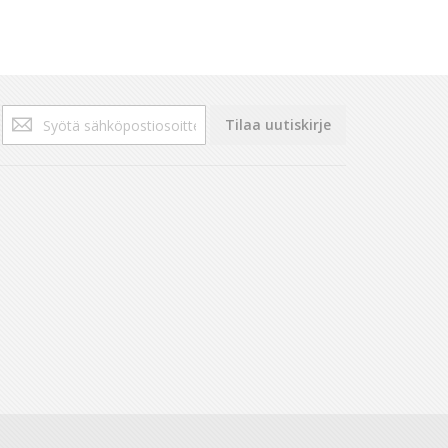
Tilaa
Tilaa uutiskirje
uutiskirjeemme: