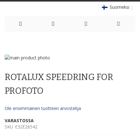
Suomeksi
Skip
to
Skip
Content
to
Skip
the
to
ROTALUX SPEEDRING FOR
end
the
of
beginning
the
of
PROFOTO
images
the
gallery
images
gallery
Ole ensimmäinen tuotteen arvostelija
VARASTOSSA
SKU
E32E26542