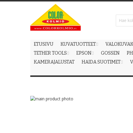
Skip
to
Content
ETUSIVU
KUVATUOTTEET
VALOKUVAK
TETHER TOOLS
EPSON
GOSSEN
PH
KAMERAJALUSTAT
HAIDA SUOTIMET
V
Skip
to
Skip
the
to
end
the
of
beginning
the
of