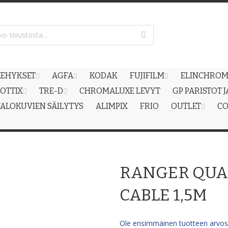
EHYKSET
AGFA
KODAK
FUJIFILM
ELINCHRO
OTTIX
TRE-D
CHROMALUXE LEVYT
GP PARISTOT 
ALOKUVIEN SÄILYTYS
ALIMPIX
FRIO
OUTLET
CO
RANGER QUA
CABLE 1,5M
Ole ensimmäinen tuotteen arvost