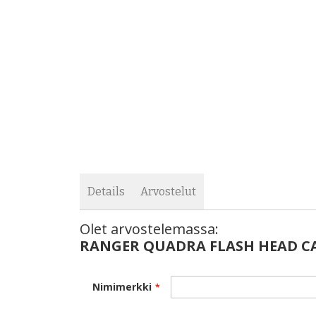
images
the
gallery
images
gallery
Details
Arvostelut
Olet arvostelemassa:
RANGER QUADRA FLASH HEAD CA
Nimimerkki