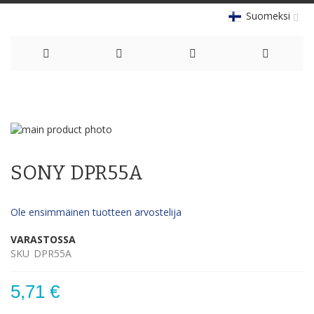
Suomeksi
Skip
to
Skip
Content
to
Skip
the
to
SONY DPR55A
end
the
of
beginning
the
of
Ole ensimmäinen tuotteen arvostelija
images
the
gallery
images
VARASTOSSA
gallery
SKU
DPR55A
5,71 €