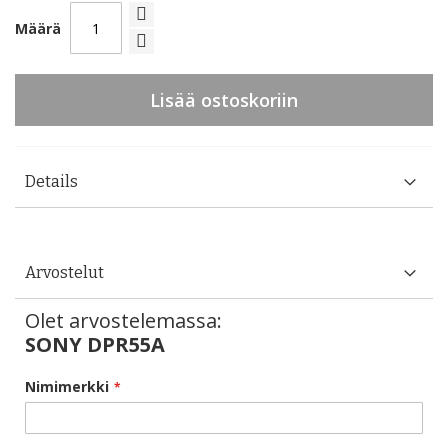
Määrä
Lisää ostoskoriin
Details
Arvostelut
Olet arvostelemassa:
SONY DPR55A
Nimimerkki