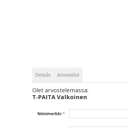
images
the
gallery
images
gallery
Details
Arvostelut
Olet arvostelemassa:
Unisex paita sekä miehille, että naisille sopiva mal
T-PAITA Valkoinen
Nimimerkki