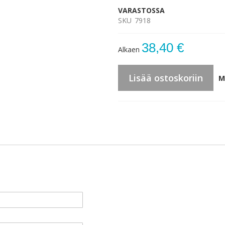
VARASTOSSA
SKU
7918
38,40 €
Alkaen
Lisää ostoskoriin
M
li. Kuvan koko 20x30cm.