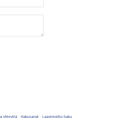
a yhteyttä
Hakusanat
Laajennettu haku