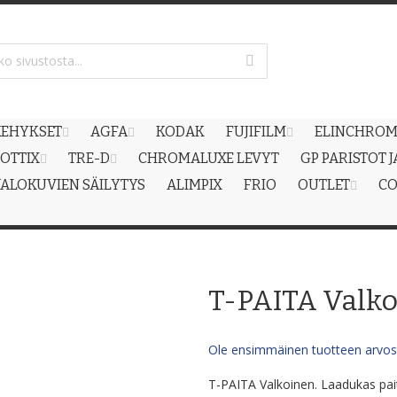
EHYKSET
AGFA
KODAK
FUJIFILM
ELINCHRO
OTTIX
TRE-D
CHROMALUXE LEVYT
GP PARISTOT 
ALOKUVIEN SÄILYTYS
ALIMPIX
FRIO
OUTLET
CO
T-PAITA Valk
Ole ensimmäinen tuotteen arvost
T-PAITA Valkoinen. Laadukas pait