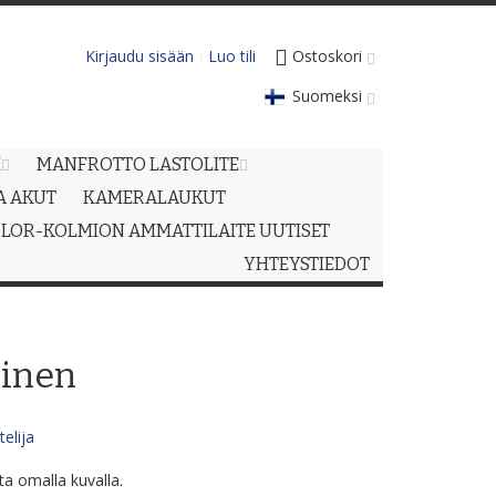
Kirjaudu sisään
Luo tili
Ostoskori
Suomeksi
M
MANFROTTO LASTOLITE
JA AKUT
KAMERALAUKUT
LOR-KOLMION AMMATTILAITE UUTISET
YHTEYSTIEDOT
oinen
elija
a omalla kuvalla.