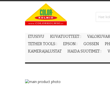
Skip
to
Content
ETUSIVU
KUVATUOTTEET
VALOKUVAK
TETHER TOOLS
EPSON
GOSSEN
PH
KAMERAJALUSTAT
HAIDA SUOTIMET
V
Skip
to
Skip
the
to
end
the
of
beginning
the
of