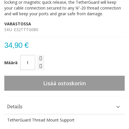
locking or magnetic quick release, the TetherGuard will keep
your cable connection secured to any ¼”-20 thread connection
and will keep your ports and gear safe from damage.
VARASTOSSA
SKU
E32TTTG080
34,90 €
Määrä
Lisää ostoskoriin
Details
TetherGuard Thread Mount Support