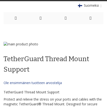
Suomeksi
Skip
to
Skip
Content
to
Skip
the
to
TetherGuard Thread Mount
end
the
of
beginning
the
of
Support
images
the
gallery
images
gallery
Ole ensimmäinen tuotteen arvostelija
TetherGuard Thread Mount Support
Protect and relieve the stress on your ports and cables with the
magnetic TetherGuard® Thread Mount. Designed for secure