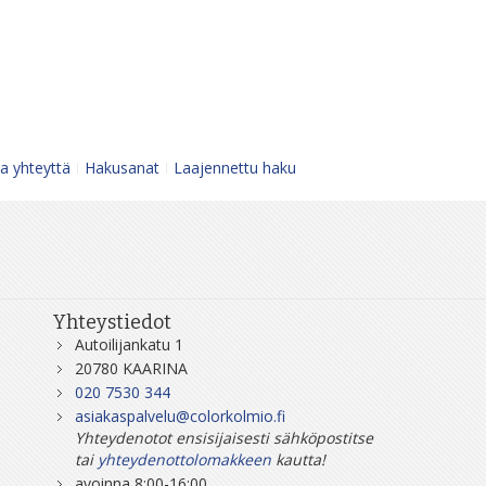
a yhteyttä
Hakusanat
Laajennettu haku
Yhteystiedot
Autoilijankatu 1
20780 KAARINA
020 7530 344
asiakaspalvelu@colorkolmio.fi
Yhteydenotot ensisijaisesti sähköpostitse
tai
yhteydenottolomakkeen
kautta!
avoinna 8:00-16:00