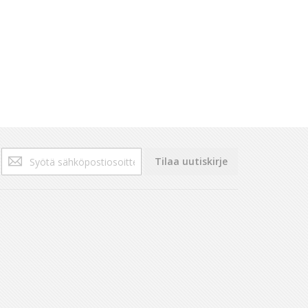
Tilaa
Tilaa uutiskirje
uutiskirjeemme: