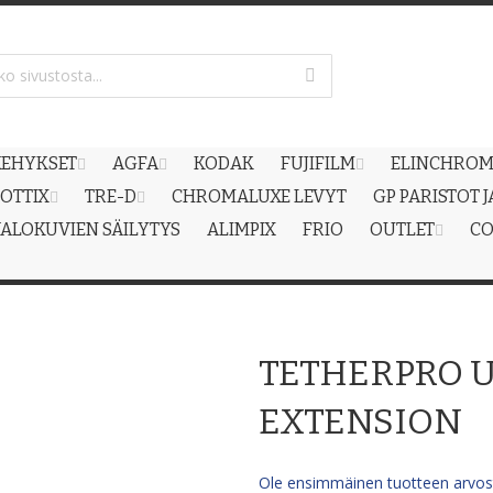
EHYKSET
AGFA
KODAK
FUJIFILM
ELINCHRO
OTTIX
TRE-D
CHROMALUXE LEVYT
GP PARISTOT 
ALOKUVIEN SÄILYTYS
ALIMPIX
FRIO
OUTLET
CO
TETHERPRO US
EXTENSION
Ole ensimmäinen tuotteen arvost