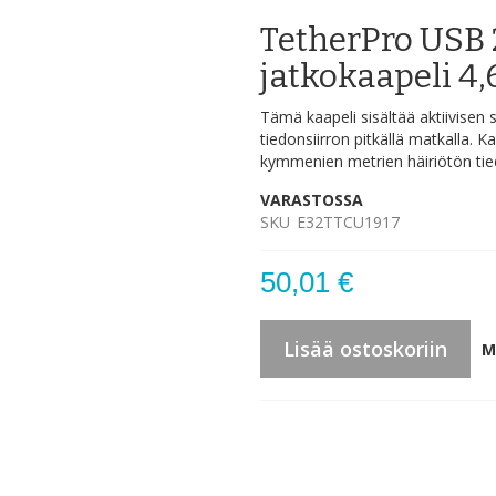
TetherPro USB 2
jatkokaapeli 4
Tämä kaapeli sisältää aktiivisen 
tiedonsiirron pitkällä matkalla. K
kymmenien metrien häiriötön tie
VARASTOSSA
SKU
E32TTCU1917
50,01 €
Lisää ostoskoriin
M