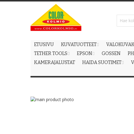
Skip
to
Content
ETUSIVU
KUVATUOTTEET
VALOKUVAK
TETHER TOOLS
EPSON
GOSSEN
PH
KAMERAJALUSTAT
HAIDA SUOTIMET
V
Skip
to
Skip
the
to
end
the
of
beginning
the
of