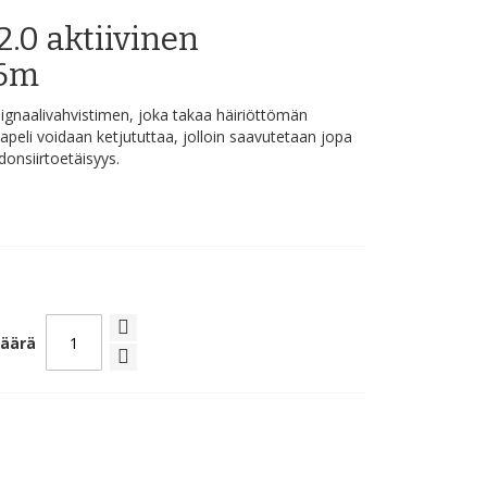
.0 aktiivinen
,6m
signaalivahvistimen, joka takaa häiriöttömän
aapeli voidaan ketjututtaa, jolloin saavutetaan jopa
donsiirtoetäisyys.
äärä