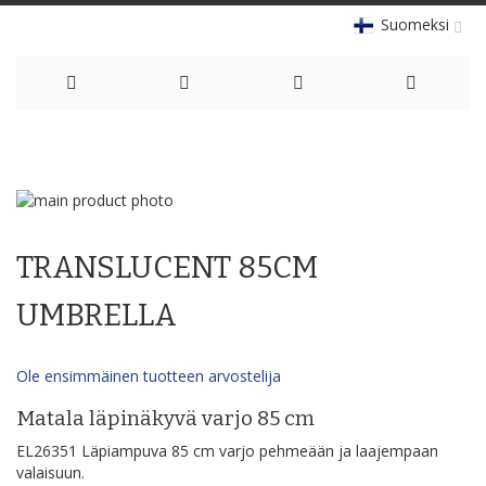
Suomeksi
Skip
to
Skip
Content
to
Skip
the
to
TRANSLUCENT 85CM
end
the
of
beginning
the
of
UMBRELLA
images
the
gallery
images
gallery
Ole ensimmäinen tuotteen arvostelija
Matala läpinäkyvä varjo 85 cm
EL26351 Läpiampuva 85 cm varjo pehmeään ja laajempaan
valaisuun.