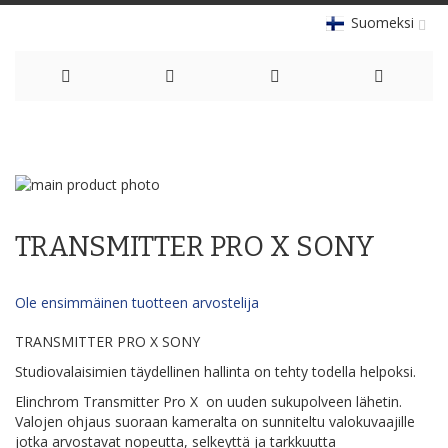
Suomeksi
Skip
to
Skip
Content
to
Skip
the
to
TRANSMITTER PRO X SONY
end
the
of
beginning
the
of
Ole ensimmäinen tuotteen arvostelija
images
the
gallery
images
TRANSMITTER PRO X SONY
gallery
Studiovalaisimien täydellinen hallinta on tehty todella helpoksi.
Elinchrom Transmitter Pro X on uuden sukupolveen lähetin.
Valojen ohjaus suoraan kameralta on sunniteltu valokuvaajille
jotka arvostavat nopeutta, selkeyttä ja tarkkuutta