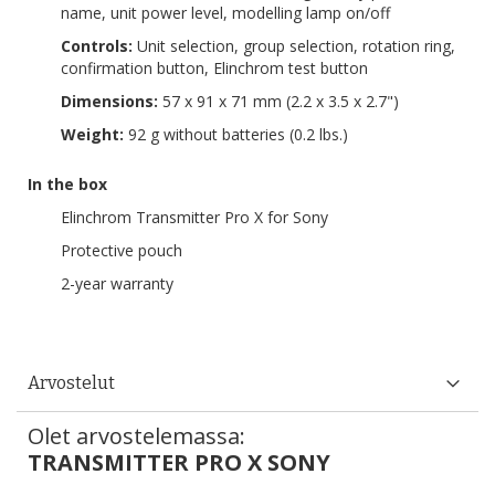
name, unit power level, modelling lamp on/off
Controls:
Unit selection, group selection, rotation ring,
confirmation button, Elinchrom test button
Dimensions:
57 x 91 x 71 mm (2.2 x 3.5 x 2.7")
Weight:
92 g without batteries (0.2 lbs.)
In the box
Elinchrom Transmitter Pro X for Sony
Protective pouch
2-year warranty
Arvostelut
Olet arvostelemassa:
TRANSMITTER PRO X SONY