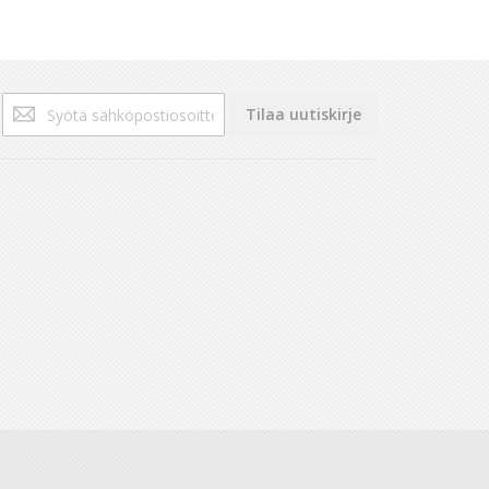
Tilaa
Tilaa uutiskirje
uutiskirjeemme: