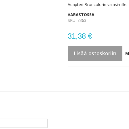
Adapteri Broncolorin valasimille.
VARASTOSSA
SKU
7363
31,38 €
Lisää ostoskoriin
M