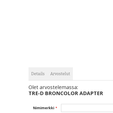
images
the
gallery
images
gallery
Details
Arvostelut
Olet arvostelemassa:
TRE-D BRONCOLOR ADAPTER
TRE-D BRONCOLOR ADAPTER
Nimimerkki