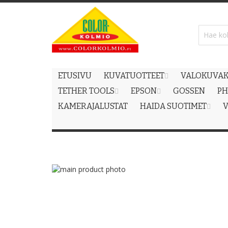
Skip
to
Content
ETUSIVU
KUVATUOTTEET
VALOKUVAK
TETHER TOOLS
EPSON
GOSSEN
PH
KAMERAJALUSTAT
HAIDA SUOTIMET
V
Skip
to
Skip
the
to
end
the
of
beginning
the
of