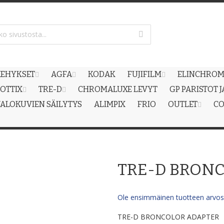
EHYKSET
AGFA
KODAK
FUJIFILM
ELINCHRO
OTTIX
TRE-D
CHROMALUXE LEVYT
GP PARISTOT 
ALOKUVIEN SÄILYTYS
ALIMPIX
FRIO
OUTLET
CO
TRE-D BRON
Ole ensimmäinen tuotteen arvost
TRE-D BRONCOLOR ADAPTER