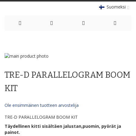
Suomeksi
Skip
to
Skip
Content
to
Skip
the
to
TRE-D PARALLELOGRAM BOOM
end
the
of
beginning
the
of
KIT
images
the
gallery
images
gallery
Ole ensimmäinen tuotteen arvostelija
TRE-D PARALLELOGRAM BOOM KIT
Täydellinen kitti sisältäen jalustan,puomin, pyörät ja
painot.