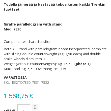
Todella jämerää ja kestävää tekoa kuten kaikki Tre-d:in
tuotteet.
Giraffe parallelogram with stand
Mod. 7830
Componentes characteristics:
Beta AL Stand with parallelogram boom incorporated, complete
with sliding double counterweight (Kg. 7,50 each) and double
brake wheels diam. mm. 100.
Weight (without counterweights): Kg. 15,50.
(photo 1)
Max Load: Kg. 6,50. Overhang: cm. 175.
VARASTOSSA
SKU
E32TD7830-7831-7832
1 568,75 €
Määrä