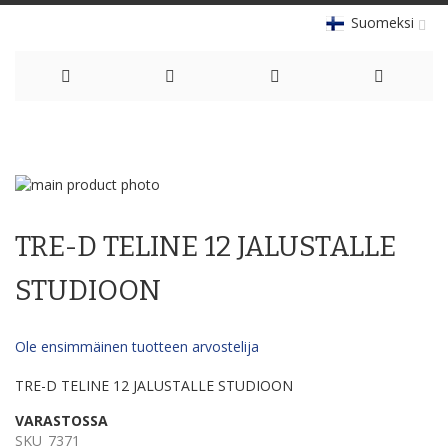
Suomeksi
Skip
to
Skip
Content
to
Skip
the
to
TRE-D TELINE 12 JALUSTALLE
end
the
of
beginning
the
of
STUDIOON
images
the
gallery
images
gallery
Ole ensimmäinen tuotteen arvostelija
TRE-D TELINE 12 JALUSTALLE STUDIOON
VARASTOSSA
SKU
7371