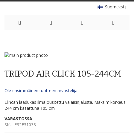
Suomeksi
Skip
to
Skip
Content
to
Skip
the
to
TRIPOD AIR CLICK 105-244CM
end
the
of
beginning
the
of
Ole ensimmäinen tuotteen arvostelija
images
the
gallery
images
Elincan laadukas ilmajousitettu valaisinjalusta. Maksimikorkeus
gallery
244 cm kasattuna 105 cm.
VARASTOSSA
SKU
E32E31038