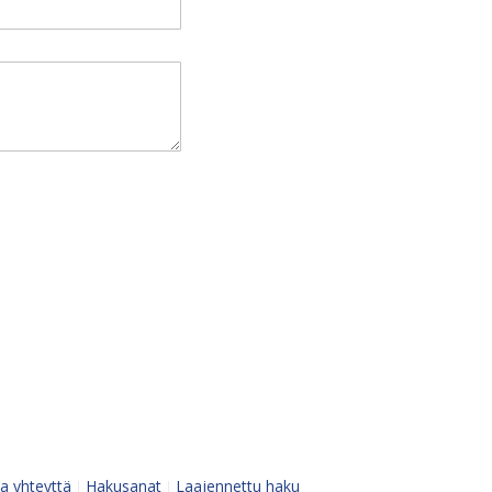
a yhteyttä
Hakusanat
Laajennettu haku