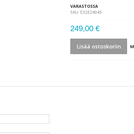
VARASTOSSA
SKU
E32E24045
249,00 €
Lisää ostoskoriin
M