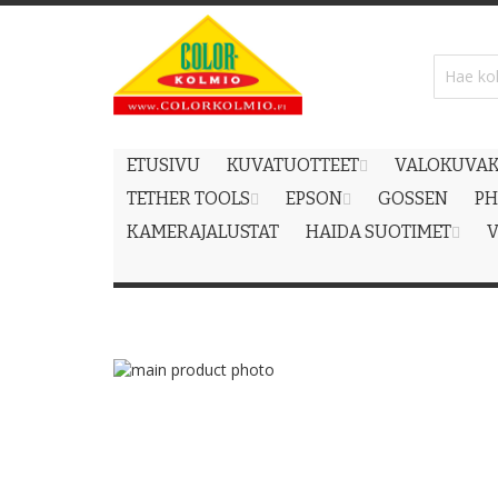
Skip
to
Content
ETUSIVU
KUVATUOTTEET
VALOKUVAK
TETHER TOOLS
EPSON
GOSSEN
PH
KAMERAJALUSTAT
HAIDA SUOTIMET
V
Skip
to
Skip
the
to
end
the
of
beginning
the
of