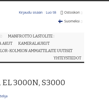
Kirjaudu sisään
Luo tili
Ostoskori
Suomeksi
M
MANFROTTO LASTOLITE
JA AKUT
KAMERALAUKUT
LOR-KOLMION AMMATTILAITE UUTISET
YHTEYSTIEDOT
i EL 3000N, S3000
elija