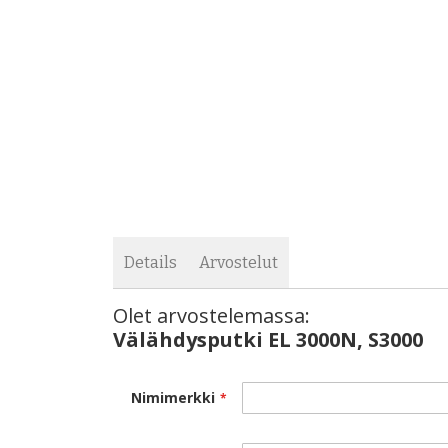
images
the
gallery
images
gallery
Details
Arvostelut
Olet arvostelemassa:
Välähdysputki EL 3000N, S3000
Välähdysputki EL 3000N, S3000
Nimimerkki