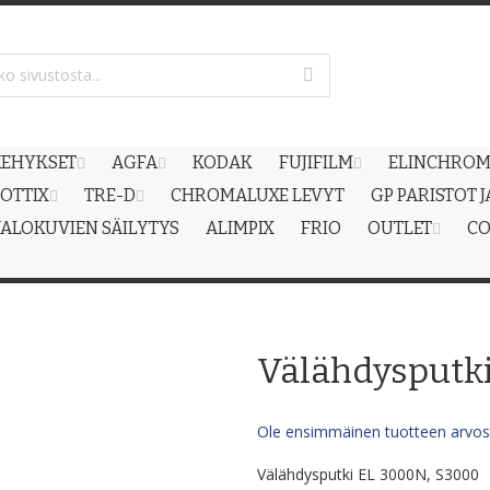
EHYKSET
AGFA
KODAK
FUJIFILM
ELINCHRO
OTTIX
TRE-D
CHROMALUXE LEVYT
GP PARISTOT 
ALOKUVIEN SÄILYTYS
ALIMPIX
FRIO
OUTLET
CO
Välähdysputk
Ole ensimmäinen tuotteen arvost
Välähdysputki EL 3000N, S3000